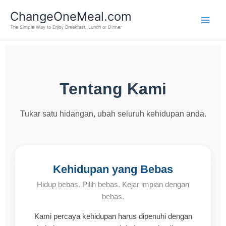
Skip
Main
ChangeOneMeal.com
to
Men
The Simple Way to Enjoy Breakfast, Lunch or Dinner
content
Tentang Kami
Tukar satu hidangan, ubah seluruh kehidupan anda.
Kehidupan yang Bebas
Hidup bebas. Pilih bebas. Kejar impian dengan
bebas.
Kami percaya kehidupan harus dipenuhi dengan